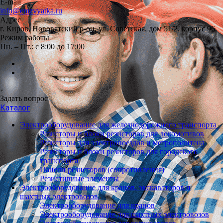
E-mail
info@emzvyatka.ru
Адрес
г. Киров, Нововятский р-он, ул. Советская, дом 51/2, корпус 96
Режим работы
Пн. – Пт.: с 8:00 до 17:00
Задать вопрос
Каталог
Электрооборудование для железнодорожного транспорта
Резисторы и блоки резисторов для локомотивов
Резисторы для электропоездов и метрополитена
Резисторы и блоки резисторов для городского
транспорта
Панели резисторов (сопротивления)
Резистивные элементы
Электрооборудование для кранов, экскаваторов и
шахтных электровозов
Электрооборудование для кранов
Электрооборудование для шахтных электровозов