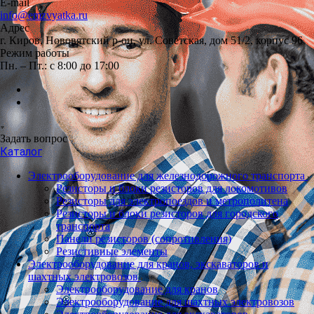
E-mail
info@emzvyatka.ru
Адрес
г. Киров, Нововятский р-он, ул. Советская, дом 51/2, корпус 96
Режим работы
Пн. – Пт.: с 8:00 до 17:00
Задать вопрос
Каталог
Электрооборудование для железнодорожного транспорта
Резисторы и блоки резисторов для локомотивов
Резисторы для электропоездов и метрополитена
Резисторы и блоки резисторов для городского
транспорта
Панели резисторов (сопротивления)
Резистивные элементы
Электрооборудование для кранов, экскаваторов и
шахтных электровозов
Электрооборудование для кранов
Электрооборудование для шахтных электровозов