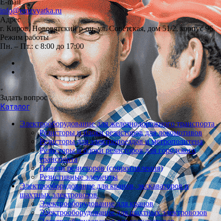
E-mail
info@emzvyatka.ru
Адрес
г. Киров, Нововятский р-он, ул. Советская, дом 51/2, корпус 96
Режим работы
Пн. – Пт.: с 8:00 до 17:00
Задать вопрос
Каталог
Электрооборудование для железнодорожного транспорта
Резисторы и блоки резисторов для локомотивов
Резисторы для электропоездов и метрополитена
Резисторы и блоки резисторов для городского
транспорта
Панели резисторов (сопротивления)
Резистивные элементы
Электрооборудование для кранов, экскаваторов и
шахтных электровозов
Электрооборудование для кранов
Электрооборудование для шахтных электровозов