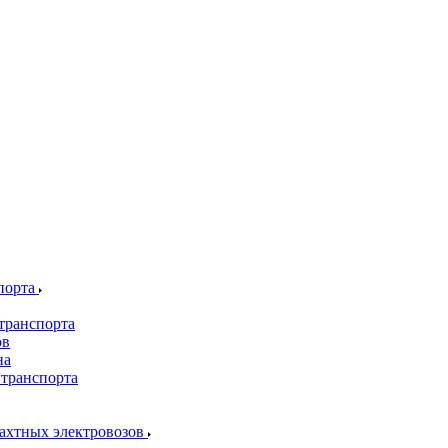
порта
транспорта
ов
на
 транспорта
шахтных электровозов