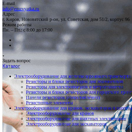
E-mail
info@emzvyatka.ru
Адрес
г. Киров, Нововятский р-он, ул. Советская, дом 51/2, корпус 96
Режим работы
Пн. – Пт.: с 8:00 до 17:00
Задать вопрос
Каталог
Электрооборудование для железнодорожного транспорта
Резисторы и блоки резисторов для локомотивов
Резисторы для электропоездов и метрополитена
Резисторы и блоки резисторов для городского тран
Панели резисторов (сопротивления)
Резистивные элементы
Электрооборудование для кранов, экскаваторов и шахтн
Электрооборудование для кранов
Электрооборудование для шахтных электровозов
Электрооборудование для экскаваторов