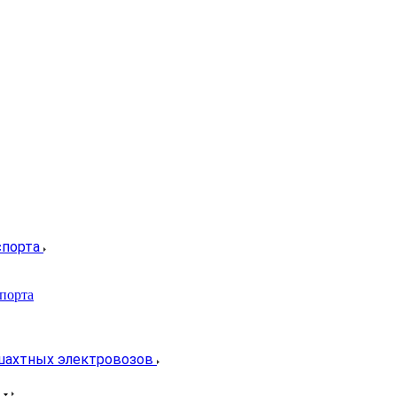
спорта
спорта
 шахтных электровозов