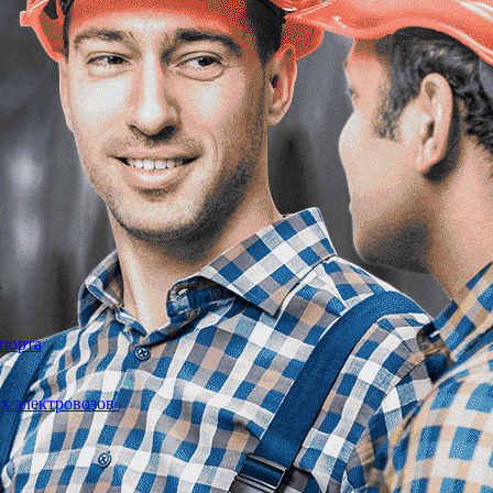
спорта
ых электровозов