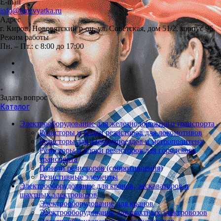
E-mail
info@emzvyatka.ru
Адрес
г. Киров, Нововятский р-он, ул. Советская, дом 51/2, корпус 96
Режим работы
Пн. – Пт.: с 8:00 до 17:00
Задать вопрос
Каталог
Электрооборудование для железнодорожного транспорта
Резисторы и блоки резисторов для локомотивов
Резисторы для электропоездов и метрополитена
Резисторы и блоки резисторов для городского
транспорта
Панели резисторов (сопротивления)
Резистивные элементы
Электрооборудование для кранов, экскаваторов и
шахтных электровозов
Электрооборудование для кранов
Электрооборудование для шахтных электровозов