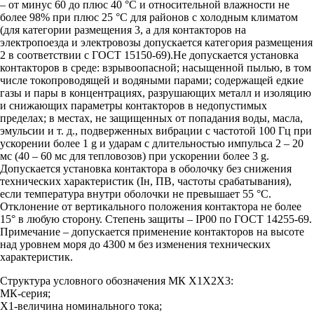
– от минус 60 до плюс 40 °С и относительной влажности не
более 98% при плюс 25 °С для районов с холодным климатом
(для категории размещения 3, а для контакторов на
электропоезда и электровозы допускается категория размещения
2 в соответствии с ГОСТ 15150-69).Не допускается установка
контакторов в среде: взрывоопасной; насыщенной пылью, в том
числе токопроводящей и водяными парами; содержащей едкие
газы и пары в концентрациях, разрушающих металл и изоляцию
и снижающих параметры контакторов в недопустимых
пределах; в местах, не защищенных от попадания воды, масла,
эмульсии и т. д., подверженных вибрации с частотой 100 Гц при
ускорении более 1 g и ударам с длительностью импульса 2 – 20
мс (40 – 60 мс для тепловозов) при ускорении более 3 g.
Допускается установка контактора в оболочку без снижения
технических характеристик (Iн, ПВ, частоты срабатывания),
если температура внутри оболочки не превышает 55 °С.
Отклонение от вертикального положения контактора не более
15° в любую сторону. Степень защиты – IР00 по ГОСТ 14255-69.
Примечание – допускается применение контакторов на высоте
над уровнем моря до 4300 м без изменения технических
характеристик.
Структура условного обозначения МК Х1Х2Х3:
МК-серия;
Х1-величина номинального тока;