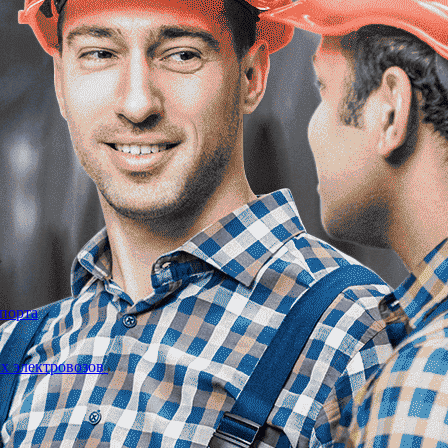
спорта
ых электровозов