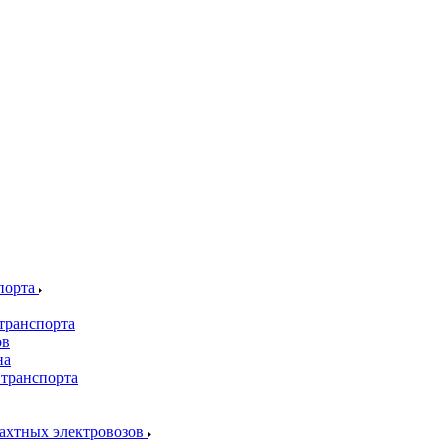
порта
транспорта
ов
на
 транспорта
шахтных электровозов