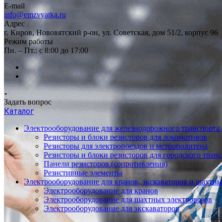
E-mail
info@emzvyatka.ru
Адрес
г. Киров, Нововятский р-он, ул. Советская, дом 51/2, корпус 96
Режим работы
Пн. – Пт.: с 8:00 до 17:00
Задать вопрос
Каталог
Электрооборудование для железнодорожного транспорта
Резисторы и блоки резисторов для локомотивов
Резисторы для электропоездов и метрополитена
Резисторы и блоки резисторов для городского тран
Панели резисторов (сопротивления)
Резистивные элементы
Электрооборудование для кранов, экскаваторов и шахтн
Электрооборудование для кранов
Электрооборудование для шахтных электровозов
Электрооборудование для экскаваторов