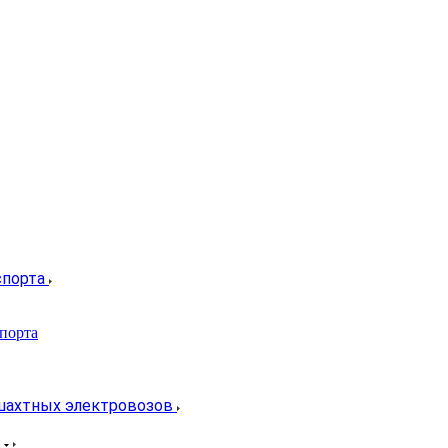
спорта
спорта
 шахтных электровозов