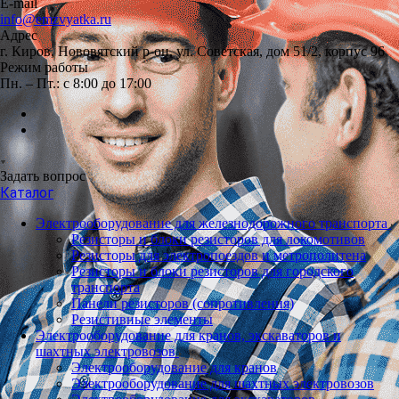
E-mail
info@emzvyatka.ru
Адрес
г. Киров, Нововятский р-он, ул. Советская, дом 51/2, корпус 96
Режим работы
Пн. – Пт.: с 8:00 до 17:00
Задать вопрос
Каталог
Электрооборудование для железнодорожного транспорта
Резисторы и блоки резисторов для локомотивов
Резисторы для электропоездов и метрополитена
Резисторы и блоки резисторов для городского
транспорта
Панели резисторов (сопротивления)
Резистивные элементы
Электрооборудование для кранов, экскаваторов и
шахтных электровозов
Электрооборудование для кранов
Электрооборудование для шахтных электровозов