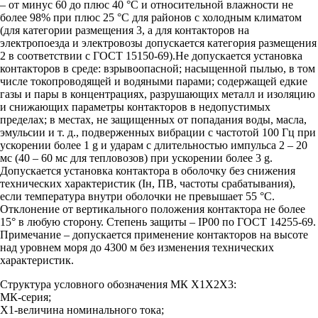
– от минус 60 до плюс 40 °С и относительной влажности не
более 98% при плюс 25 °С для районов с холодным климатом
(для категории размещения 3, а для контакторов на
электропоезда и электровозы допускается категория размещения
2 в соответствии с ГОСТ 15150-69).Не допускается установка
контакторов в среде: взрывоопасной; насыщенной пылью, в том
числе токопроводящей и водяными парами; содержащей едкие
газы и пары в концентрациях, разрушающих металл и изоляцию
и снижающих параметры контакторов в недопустимых
пределах; в местах, не защищенных от попадания воды, масла,
эмульсии и т. д., подверженных вибрации с частотой 100 Гц при
ускорении более 1 g и ударам с длительностью импульса 2 – 20
мс (40 – 60 мс для тепловозов) при ускорении более 3 g.
Допускается установка контактора в оболочку без снижения
технических характеристик (Iн, ПВ, частоты срабатывания),
если температура внутри оболочки не превышает 55 °С.
Отклонение от вертикального положения контактора не более
15° в любую сторону. Степень защиты – IР00 по ГОСТ 14255-69.
Примечание – допускается применение контакторов на высоте
над уровнем моря до 4300 м без изменения технических
характеристик.
Структура условного обозначения МК Х1Х2Х3:
МК-серия;
Х1-величина номинального тока;