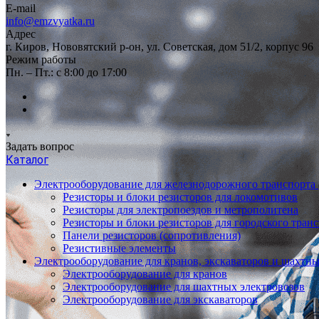
E-mail
info@emzvyatka.ru
Адрес
г. Киров, Нововятский р-он, ул. Советская, дом 51/2, корпус 96
Режим работы
Пн. – Пт.: с 8:00 до 17:00
Задать вопрос
Каталог
Электрооборудование для железнодорожного транспорта
Резисторы и блоки резисторов для локомотивов
Резисторы для электропоездов и метрополитена
Резисторы и блоки резисторов для городского тран
Панели резисторов (сопротивления)
Резистивные элементы
Электрооборудование для кранов, экскаваторов и шахтн
Электрооборудование для кранов
Электрооборудование для шахтных электровозов
Электрооборудование для экскаваторов