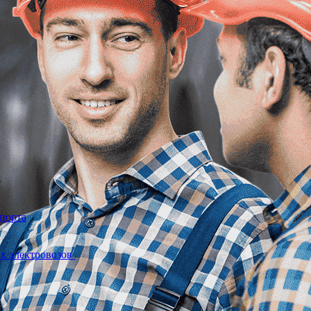
спорта
ых электровозов