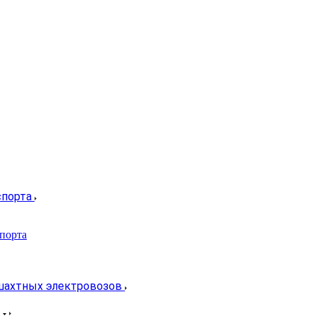
спорта
спорта
 шахтных электровозов