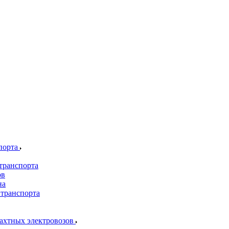
порта
транспорта
ов
на
 транспорта
шахтных электровозов