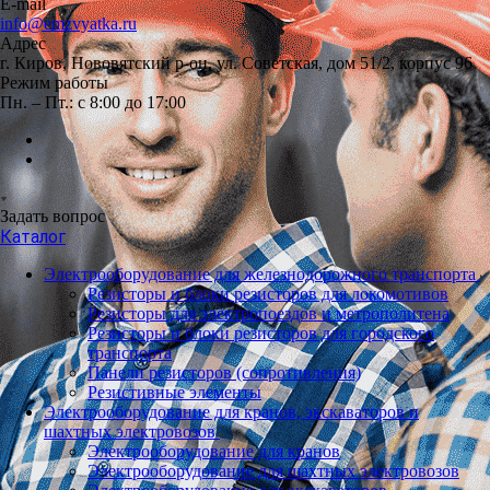
E-mail
info@emzvyatka.ru
Адрес
г. Киров, Нововятский р-он, ул. Советская, дом 51/2, корпус 96
Режим работы
Пн. – Пт.: с 8:00 до 17:00
Задать вопрос
Каталог
Электрооборудование для железнодорожного транспорта
Резисторы и блоки резисторов для локомотивов
Резисторы для электропоездов и метрополитена
Резисторы и блоки резисторов для городского
транспорта
Панели резисторов (сопротивления)
Резистивные элементы
Электрооборудование для кранов, экскаваторов и
шахтных электровозов
Электрооборудование для кранов
Электрооборудование для шахтных электровозов