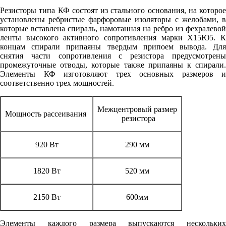
Резисторы типа КФ состоят из стального основания, на которое
установлены ребристые фарфоровые изоляторы с желобами, в
которые вставлена спираль, намотанная на ребро из фехралевой
ленты высокого активного сопротивления марки Х15Ю5. К
концам спирали припаяны твердым припоем вывода. Для
снятия части сопротивления с резистора предусмотрены
промежуточные отводы, которые также припаяны к спирали.
Элементы КФ изготовляют трех основных размеров и
соответственно трех мощностей.
Межцентровый размер
Мощность рассеивания
резистора
920 Вт
290 мм
1820 Вт
520 мм
2150 Вт
600мм
Элементы каждого размера выпускаются нескольких