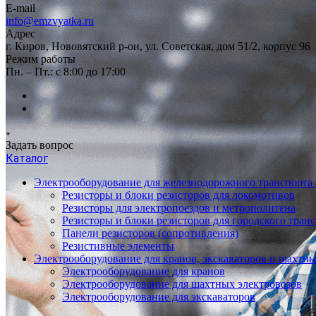
E-mail
info@emzvyatka.ru
Адрес
г. Киров, Нововятский р-он, ул. Советская, дом 51/2, корпус 96
Режим работы
Пн. – Пт.: с 8:00 до 17:00
Задать вопрос
Каталог
Электрооборудование для железнодорожного транспорта
Резисторы и блоки резисторов для локомотивов
Резисторы для электропоездов и метрополитена
Резисторы и блоки резисторов для городского тран
Панели резисторов (сопротивления)
Резистивные элементы
Электрооборудование для кранов, экскаваторов и шахтн
Электрооборудование для кранов
Электрооборудование для шахтных электровозов
Электрооборудование для экскаваторов