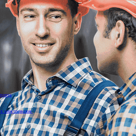
спорта
ых электровозов