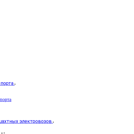
спорта
спорта
 шахтных электровозов