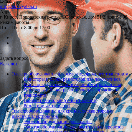
E-mail
info@emzvyatka.ru
Адрес
г. Киров, Нововятский р-он, ул. Советская, дом 51/2, корпус 96
Режим работы
Пн. – Пт.: с 8:00 до 17:00
Задать вопрос
Каталог
Электрооборудование для железнодорожного транспорта
Резисторы и блоки резисторов для локомотивов
Резисторы для электропоездов и метрополитена
Резисторы и блоки резисторов для городского
транспорта
Панели резисторов (сопротивления)
Резистивные элементы
Электрооборудование для кранов, экскаваторов и
шахтных электровозов
Электрооборудование для кранов
Электрооборудование для шахтных электровозов