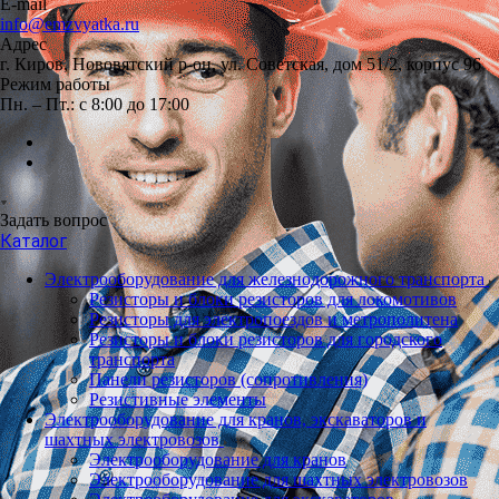
E-mail
info@emzvyatka.ru
Адрес
г. Киров, Нововятский р-он, ул. Советская, дом 51/2, корпус 96
Режим работы
Пн. – Пт.: с 8:00 до 17:00
Задать вопрос
Каталог
Электрооборудование для железнодорожного транспорта
Резисторы и блоки резисторов для локомотивов
Резисторы для электропоездов и метрополитена
Резисторы и блоки резисторов для городского
транспорта
Панели резисторов (сопротивления)
Резистивные элементы
Электрооборудование для кранов, экскаваторов и
шахтных электровозов
Электрооборудование для кранов
Электрооборудование для шахтных электровозов