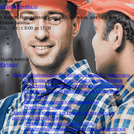
E-mail
info@emzvyatka.ru
Адрес
г. Киров, Нововятский р-он, ул. Советская, дом 51/2, корпус 96
Режим работы
Пн. – Пт.: с 8:00 до 17:00
Задать вопрос
Каталог
Электрооборудование для железнодорожного транспорта
Резисторы и блоки резисторов для локомотивов
Резисторы для электропоездов и метрополитена
Резисторы и блоки резисторов для городского
транспорта
Панели резисторов (сопротивления)
Резистивные элементы
Электрооборудование для кранов, экскаваторов и
шахтных электровозов
Электрооборудование для кранов
Электрооборудование для шахтных электровозов