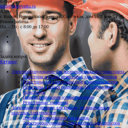
E-mail
info@emzvyatka.ru
Адрес
г. Киров, Нововятский р-он, ул. Советская, дом 51/2, корпус 96
Режим работы
Пн. – Пт.: с 8:00 до 17:00
Задать вопрос
Каталог
Электрооборудование для железнодорожного транспорта
Резисторы и блоки резисторов для локомотивов
Резисторы для электропоездов и метрополитена
Резисторы и блоки резисторов для городского
транспорта
Панели резисторов (сопротивления)
Резистивные элементы
Электрооборудование для кранов, экскаваторов и
шахтных электровозов
Электрооборудование для кранов
Электрооборудование для шахтных электровозов