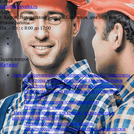
E-mail
info@emzvyatka.ru
Адрес
г. Киров, Нововятский р-он, ул. Советская, дом 51/2, корпус 96
Режим работы
Пн. – Пт.: с 8:00 до 17:00
Задать вопрос
Каталог
Электрооборудование для железнодорожного транспорта
Резисторы и блоки резисторов для локомотивов
Резисторы для электропоездов и метрополитена
Резисторы и блоки резисторов для городского
транспорта
Панели резисторов (сопротивления)
Резистивные элементы
Электрооборудование для кранов, экскаваторов и
шахтных электровозов
Электрооборудование для кранов
Электрооборудование для шахтных электровозов